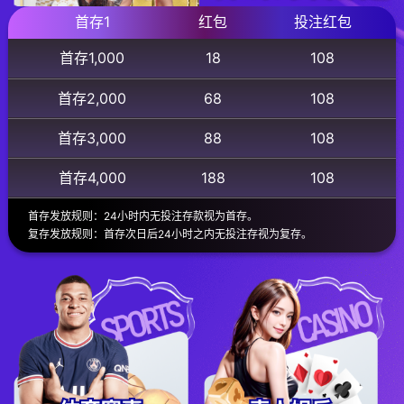
首存1
红包
投注红包
首存1,000
18
108
首存2,000
68
108
首存3,000
88
108
首存4,000
188
108
首存发放规则：24小时内无投注存款视为首存。
复存发放规则：首存次日后24小时之内无投注存视为复存。