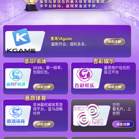
最新开业，福利多多。
2026，第一赔率，
最受用户信任的
包赔红包。
投注平台
亚洲最权威体育游
杏吧
戏平台，皇马战略
看毛片，上
伙伴
杏吧