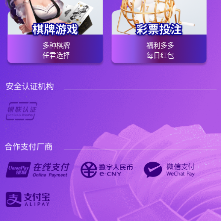
多种棋牌
福利多多
任君选择
每日红包