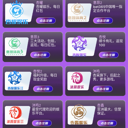
杏耀
意昂2
杏耀娱乐，每日
bet365中国唯一指
红包
定合作平台
意昂3
杏悦
三大活动，包赔，
绑卡有礼，返现
返现，每日红包。
100
杏悦2
沐鸣
福利升级，每日
杏采旗下，后起之
现金奖励
秀，更多游戏。
沐鸣2
杏鑫
最受代理欢迎的娱
亚洲最大，信誉
乐平台。
保证。